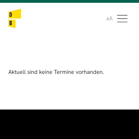
🌞
🌍
A
A
Aktuell sind keine Termine vorhanden.