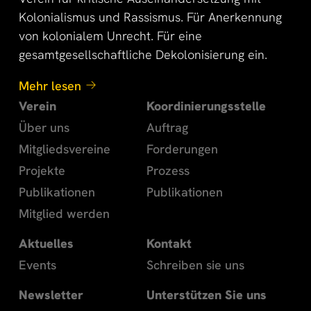
Kolonialismus und Rassismus. Für Anerkennung
Wir möchten die gesellschaftliche Teilhabe aller
von kolonialem Unrecht. Für eine
ermöglichen und somit die Chancengleichheit in
gesamtgesellschaftliche Dekolonisierung ein.
der Gesellschaft zu erhöhen. Wir fördern die
Jugend-, Familienberatung und Altenhilfe im
Mehr lesen
Allgemeinen, die Beratung bei
Verein
Koordinierungsstelle
Herausforderungen mit staatlichen Institutionen
Über uns
Auftrag
wie z.B. in Bereichen der Kinder-, Jugend-,
Mitgliedsvereine
Forderungen
Eltern- und Familienarbeit, sowie die Förderung
des interkulturellen Zusammenlebens im Bereich
Projekte
Prozess
von Kunst und Kultur.
Publikationen
Publikationen
Mitglied werden
Source D´Espoir e.V.
Aktuelles
Kontakt
Events
Schreiben sie uns
Newsletter
Unterstützen Sie uns