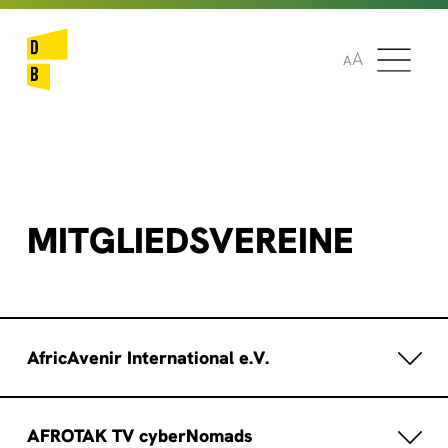
🌞
🌍
A
A
MITGLIEDSVEREINE
AfricAvenir International e.V.
AfricAvenir International ist eine gemeinnützige
AFROTAK TV cyberNomads
Nichtregierungsorganisation, die sich im Bereich