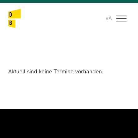
🌞
🌍
A
A
Aktuell sind keine Termine vorhanden.