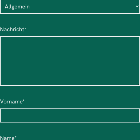
Pflichtfeld
Nachricht
*
Pflichtfeld
Vorname
*
Pflichtfeld
Name
*