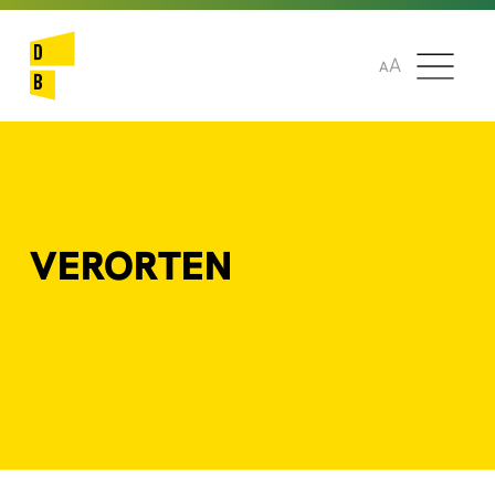
🌞
🌍
A
A
VERORTEN