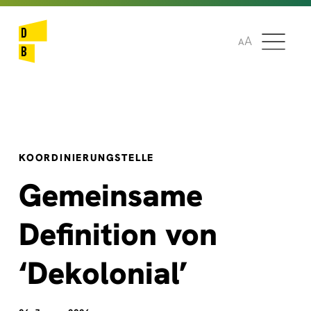
🌞
🌍
A
A
KOORDINIERUNGSTELLE
Gemeinsame
Definition von
‘Dekolonial’