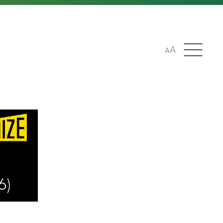
A
A
6)