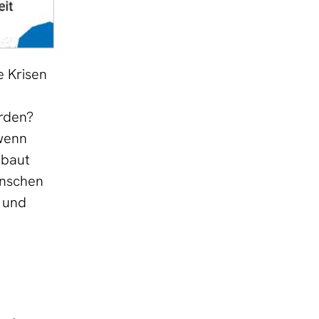
e Krisen
rden?
 wenn
ebaut
enschen
g und