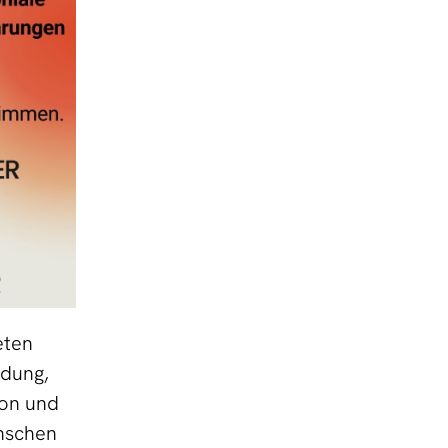
eten
ldung,
ion und
enschen