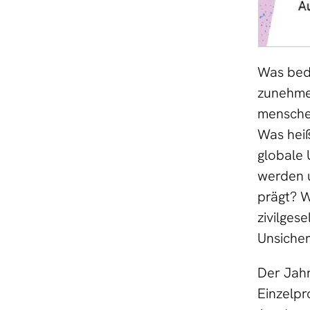
Was bede
zunehmen
mensche
Was heiß
globale 
werden u
prägt? W
zivilges
Unsicher
Der Jahr
Einzelpro