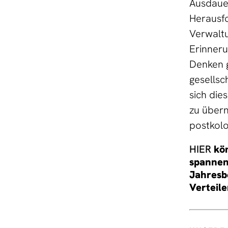
Ausdauer
Herausfo
Verwaltu
Erinneru
Denken g
gesellsc
sich die
zu übern
postkolo
HIER
kön
spannend
Jahresbe
Verteile