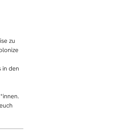
ise zu
olonize
 in den
d*innen.
 euch