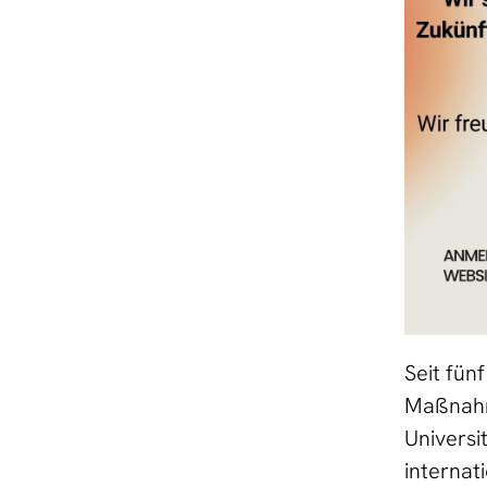
Seit fün
Maßnahme
Universi
internat