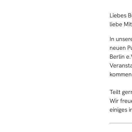
Liebes B
liebe Mit
In unser
neuen Pu
Berlin 
Veransta
kommend
Teilt ge
Wir freu
einiges 