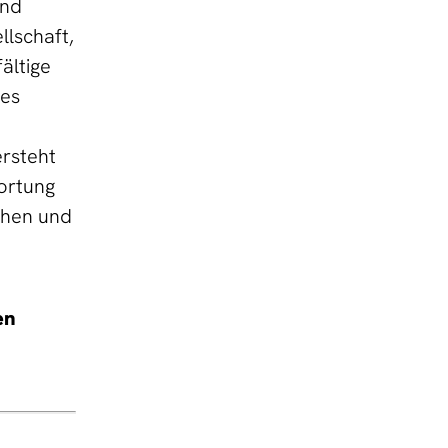
und
lschaft,
ältige
hes
ersteht
wortung
chen und
en